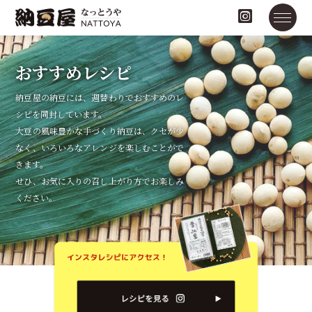
おすすめレシピ
納豆屋の納豆には、
週替わりでおすすめのレ
シピを同封しています。
大豆の風味豊かな手づくり納豆は、クセが少
なく、
いろいろなアレンジを楽しむことがで
きます。
せひ、お気に入りの召し上がり方でお楽しみ
ください。